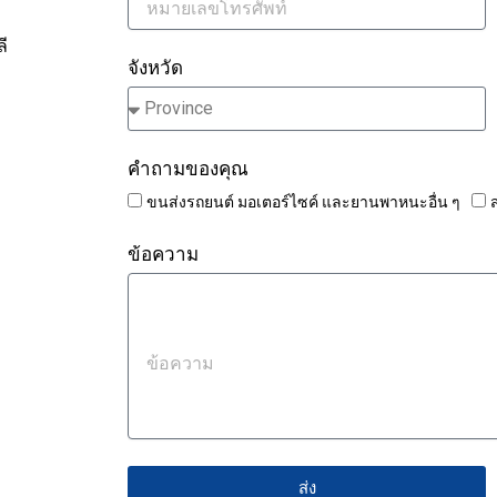
ี
จังหวัด
คำถามของคุณ
ขนส่งรถยนต์ มอเตอร์ไซค์ และยานพาหนะอื่น ๆ
ข้อความ
ส่ง