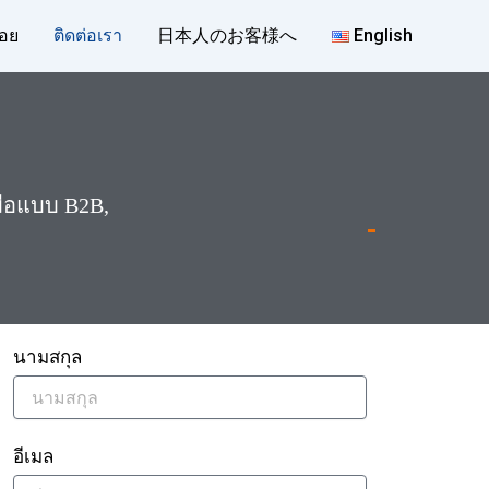
่อย
ติดต่อเรา
日本人のお客様へ
English
ือแบบ B2B,
นามสกุล
อีเมล